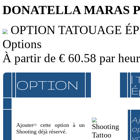
DONATELLA MARAS 
OPTION TATOUAGE É
Options
À partir de
€ 60.58
par heu
|
OPTION
É
Aj
Ajouter
cette option à un
(3)
op
Shooting déjà réservé.
v