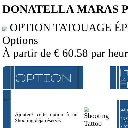
DONATELLA MARAS 
OPTION TATOUAGE É
Options
À partir de
€ 60.58
par heu
|
OPTION
É
Aj
Ajouter
cette option à un
(3)
op
Shooting déjà réservé.
v