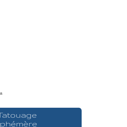
ns
 Tatouage
phémère