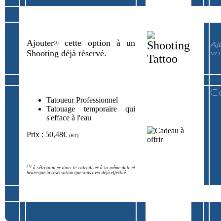
Ajouter
cette option à un
Aj
(3)
Shooting déjà réservé.
vo
C
Tatoueur Professionnel
Tatouage temporaire qui
s'efface à l'eau
Prix : 50,48€
(HT)
(3)
à sélectionner dans le calendrier à la même date et
heure que la réservation que vous avez déjà effectué.