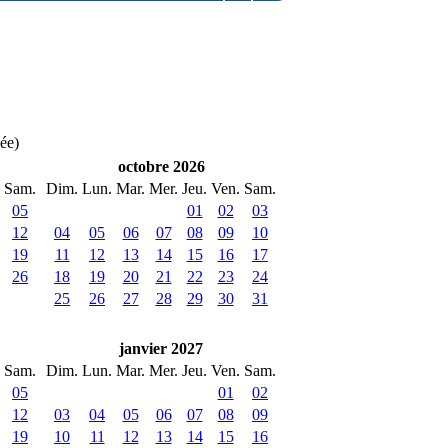
née)
octobre 2026
Sam.
Dim.
Lun.
Mar.
Mer.
Jeu.
Ven.
Sam.
05
01
02
03
12
04
05
06
07
08
09
10
19
11
12
13
14
15
16
17
26
18
19
20
21
22
23
24
25
26
27
28
29
30
31
janvier 2027
Sam.
Dim.
Lun.
Mar.
Mer.
Jeu.
Ven.
Sam.
05
01
02
12
03
04
05
06
07
08
09
19
10
11
12
13
14
15
16