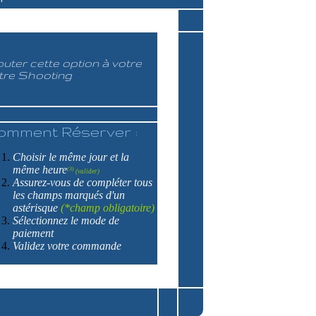
outer cette option à votre
tre Shooting
omment Réserver :
Choisir le même jour et la
même heure
(3)
(valider)
Assurez-vous de compléter tous
les champs marqués d'un
astérisque
(*champ obligatoire)
Sélectionnez le mode de
paiement
Validez votre commande