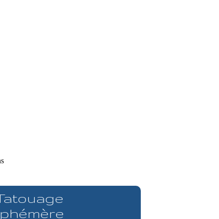
ns
 Tatouage
phémère