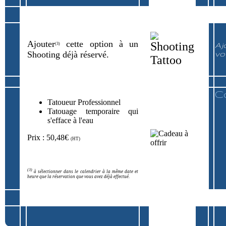
Ajouter
cette option à un
Aj
(3)
Shooting déjà réservé.
vo
C
Tatoueur Professionnel
Tatouage temporaire qui
s'efface à l'eau
Prix : 50,48€
(HT)
(3)
à sélectionner dans le calendrier à la même date et
heure que la réservation que vous avez déjà effectué.