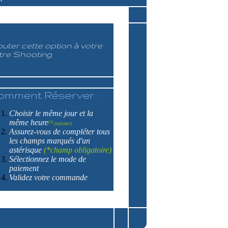
outer cette option à votre
tre Shooting
omment Réserver :
Choisir le même jour et la
même heure
(3)
(valider)
Assurez-vous de compléter tous
les champs marqués d'un
astérisque
(*champ obligatoire)
Sélectionnez le mode de
paiement
Validez votre commande