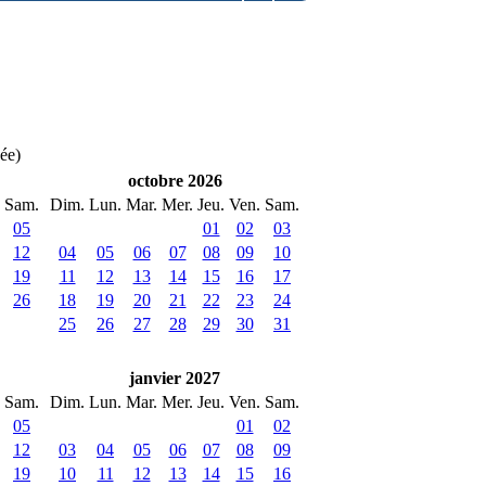
née)
octobre 2026
Sam.
Dim.
Lun.
Mar.
Mer.
Jeu.
Ven.
Sam.
05
01
02
03
12
04
05
06
07
08
09
10
19
11
12
13
14
15
16
17
26
18
19
20
21
22
23
24
25
26
27
28
29
30
31
janvier 2027
Sam.
Dim.
Lun.
Mar.
Mer.
Jeu.
Ven.
Sam.
05
01
02
12
03
04
05
06
07
08
09
19
10
11
12
13
14
15
16