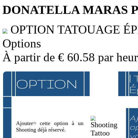
DONATELLA MARAS 
OPTION TATOUAGE É
Options
À partir de
€ 60.58
par heu
|
OPTION
É
Aj
Ajouter
cette option à un
(3)
op
Shooting déjà réservé.
v