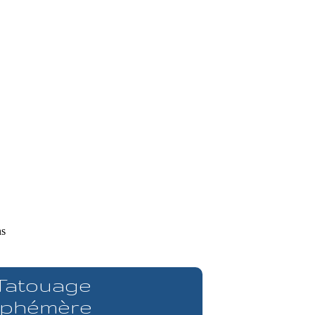
ns
 Tatouage
phémère