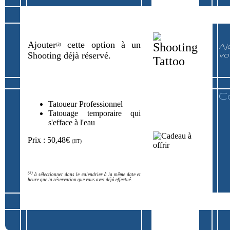
Ajouter
cette option à un
Aj
(3)
Shooting déjà réservé.
vo
C
Tatoueur Professionnel
Tatouage temporaire qui
s'efface à l'eau
Prix : 50,48€
(HT)
(3)
à sélectionner dans le calendrier à la même date et
heure que la réservation que vous avez déjà effectué.