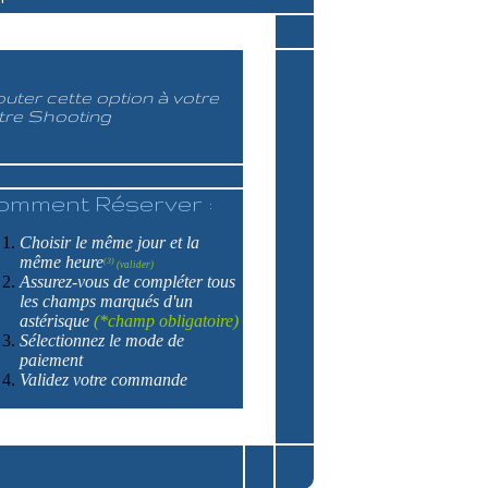
outer cette option à votre
tre Shooting
omment Réserver :
Choisir le même jour et la
même heure
(3)
(valider)
Assurez-vous de compléter tous
les champs marqués d'un
astérisque
(*champ obligatoire)
Sélectionnez le mode de
paiement
Validez votre commande