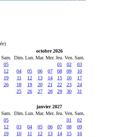
née)
octobre 2026
Sam.
Dim.
Lun.
Mar.
Mer.
Jeu.
Ven.
Sam.
05
01
02
03
12
04
05
06
07
08
09
10
19
11
12
13
14
15
16
17
26
18
19
20
21
22
23
24
25
26
27
28
29
30
31
janvier 2027
Sam.
Dim.
Lun.
Mar.
Mer.
Jeu.
Ven.
Sam.
05
01
02
12
03
04
05
06
07
08
09
19
10
11
12
13
14
15
16