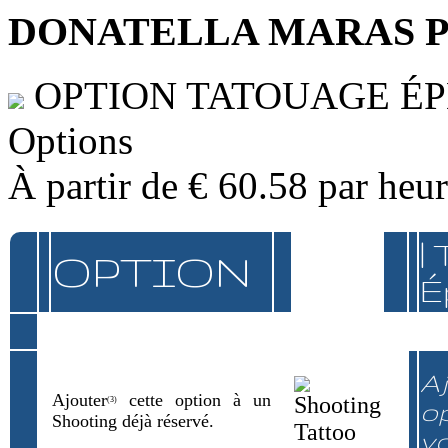
DONATELLA MARAS 
OPTION TATOUAGE É
Options
À partir de
€ 60.58
par heu
|
OPTION
É
Aj
Ajouter
cette option à un
(3)
op
Shooting déjà réservé.
v