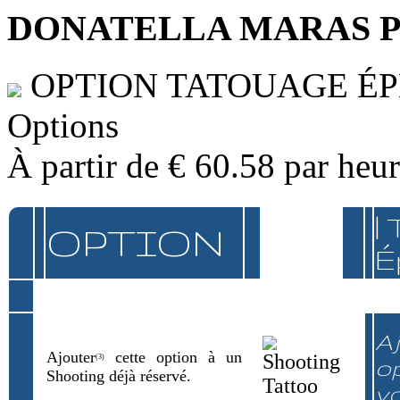
DONATELLA MARAS 
OPTION TATOUAGE É
Options
À partir de
€ 60.58
par heu
|
OPTION
É
Aj
Ajouter
cette option à un
(3)
op
Shooting déjà réservé.
v