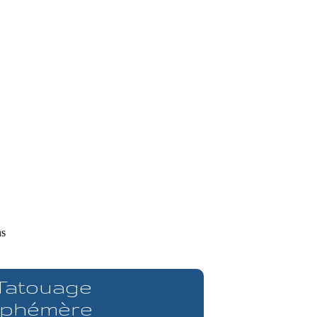
ns
 Tatouage
phémère