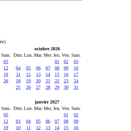
née)
octobre 2026
Sam.
Dim.
Lun.
Mar.
Mer.
Jeu.
Ven.
Sam.
05
01
02
03
12
04
05
06
07
08
09
10
19
11
12
13
14
15
16
17
26
18
19
20
21
22
23
24
25
26
27
28
29
30
31
janvier 2027
Sam.
Dim.
Lun.
Mar.
Mer.
Jeu.
Ven.
Sam.
05
01
02
12
03
04
05
06
07
08
09
19
10
11
12
13
14
15
16