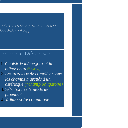
outer cette option à votre
tre Shooting
omment Réserver :
Choisir le même jour et la
même heure
(3)
(valider)
Assurez-vous de compléter tous
les champs marqués d'un
astérisque
(*champ obligatoire)
Sélectionnez le mode de
paiement
Validez votre commande