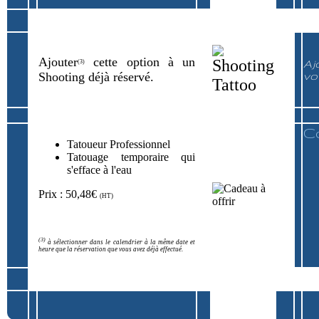
Ajouter
cette option à un
Aj
(3)
Shooting déjà réservé.
vo
C
Tatoueur Professionnel
Tatouage temporaire qui
s'efface à l'eau
Prix : 50,48€
(HT)
(3)
à sélectionner dans le calendrier à la même date et
heure que la réservation que vous avez déjà effectué.