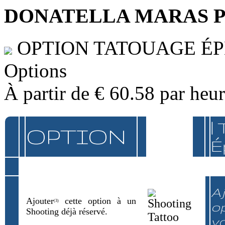
DONATELLA MARAS 
OPTION TATOUAGE É
Options
À partir de
€ 60.58
par heu
|
OPTION
É
Aj
Ajouter
cette option à un
(3)
op
Shooting déjà réservé.
v